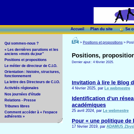
Accueil
Plan du site
Se c
>
Positions et propositions
> Posi
Qui sommes-nous ?
« Les dernières parutions et les
anciens »mots du jour"
Positions, propositio
Positions et propositions
Dernier ajout : 4 février 2025.
Le métier de directeur de C.I.O.
Orientation : histoire, structures,
fonctionnement
Invitation à lire le Blo
La lettre des Directeurs de C.I.O.
4 février 2025, par
Le webmestre
Activités régionales
Nos journées d’étude
Identification d’un rés
Relations - Presse
académiques
Tribunes libres
25 avril 2024, par
Le webmestre
Comment accéder à « l’espace
adhérents »
Pour « une politique de l
17 février 2019, par
ADAMUS Zbys